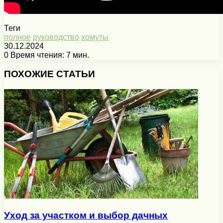
Теги
полное
руководство
хомуты
30.12.2024
0
Время чтения: 7 мин.
Facebook
X
Pinterest
Вконтакте
Одноклассники
Messenger
Messenger
WhatsApp
Telegram
Viber
Печатать
ПОХОЖИЕ СТАТЬИ
Уход за участком и выбор дачных