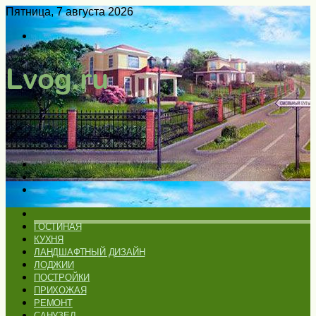
Пятница, 7 августа 2026
Войти
Switch
skin
Меню
Искать
Switch
skin
ГЛАВНАЯ
ГОСТИНАЯ
КУХНЯ
ЛАНДШАФТНЫЙ ДИЗАЙН
ЛОДЖИИ
ПОСТРОЙКИ
ПРИХОЖАЯ
РЕМОНТ
САНУЗЕЛ