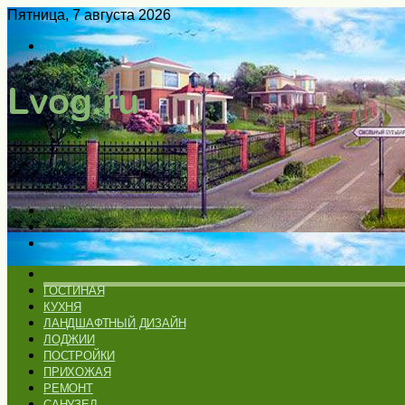
Пятница, 7 августа 2026
Войти
Switch
skin
Меню
Искать
Switch
skin
ГЛАВНАЯ
ГОСТИНАЯ
КУХНЯ
ЛАНДШАФТНЫЙ ДИЗАЙН
ЛОДЖИИ
ПОСТРОЙКИ
ПРИХОЖАЯ
РЕМОНТ
САНУЗЕЛ