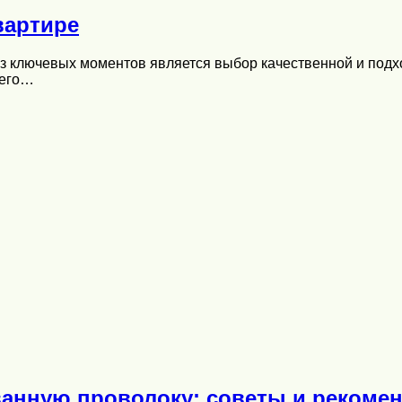
вартире
 ключевых моментов является выбор качественной и подход
шего…
анную проволоку: советы и рекоме