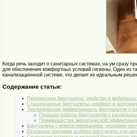
Когда речь заходит о санитарных системах, на ум сразу 
для обеспечения комфортных условий гигиены. Один из та
канализационной системе, что делает их идеальным реше
Содержание статьи:
Переносные биотуалеты: удобство и мобильнос
Стационарные биотуалеты: комфорт и долговеч
Экологическая эффективность биотуалетов с р
Принцип работы биотуалетов с раздельны
Преимущества экологической эффективно
Биотуалеты с компостированием: экономия ресу
Основные критерии выбора биотуалета для дач
Сравнение различных моделей биотуалетов: пр