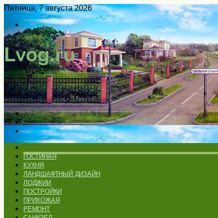
Пятница, 7 августа 2026
Войти
Switch
skin
Меню
Искать
Switch
skin
ГЛАВНАЯ
ГОСТИНАЯ
КУХНЯ
ЛАНДШАФТНЫЙ ДИЗАЙН
ЛОДЖИИ
ПОСТРОЙКИ
ПРИХОЖАЯ
РЕМОНТ
САНУЗЕЛ