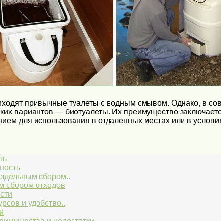
приходят привычные туалеты с водным смывом. Однако, в с
ких вариантов — биотуалеты. Их преимущество заключается
нием для использования в отдаленных местах или в услов
ть
ность
аздельным сбором..
м сбором отходов
сти
рсов и удобство..
и
еимущества и недостатки..