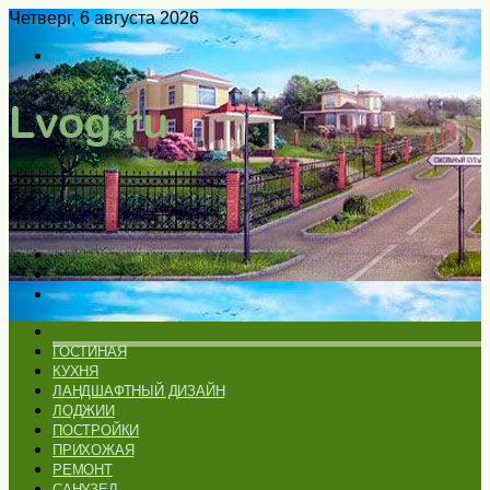
Четверг, 6 августа 2026
Войти
Switch
skin
Меню
Искать
Switch
skin
ГЛАВНАЯ
ГОСТИНАЯ
КУХНЯ
ЛАНДШАФТНЫЙ ДИЗАЙН
ЛОДЖИИ
ПОСТРОЙКИ
ПРИХОЖАЯ
РЕМОНТ
САНУЗЕЛ