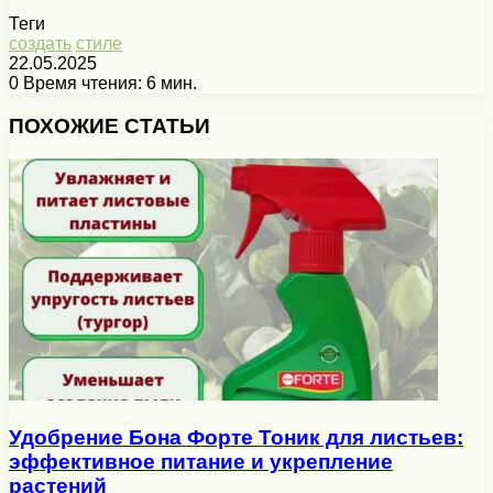
Теги
создать
стиле
22.05.2025
0
Время чтения: 6 мин.
Facebook
X
Pinterest
Вконтакте
Одноклассники
Messenger
Messenger
WhatsApp
Telegram
Viber
Печатать
ПОХОЖИЕ СТАТЬИ
Удобрение Бона Форте Тоник для листьев:
эффективное питание и укрепление
растений