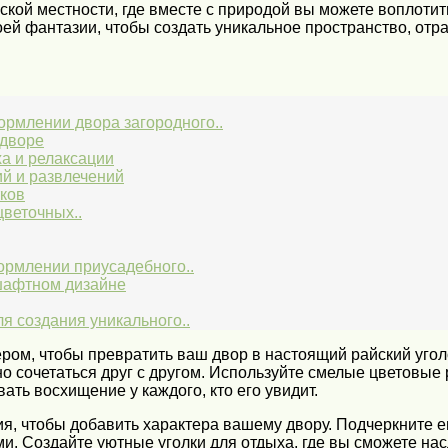
ьской местности, где вместе с природой вы можете воплоти
оей фантазии, чтобы создать уникальное пространство, от
рмлении двора загородного..
 дворе
ха и релаксации
ий и развлечений
тков
цветочных..
ормлении приусадебного..
шафтном дизайне
я создания уникального..
м, чтобы превратить ваш двор в настоящий райский уголок
но сочетаться друг с другом. Используйте смелые цветовые
ть восхищение у каждого, кто его увидит.
, чтобы добавить характера вашему двору. Подчеркните е
и. Создайте уютные уголки для отдыха, где вы сможете нас