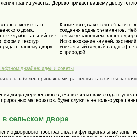
мления границ участка. Дерево придаст вашему двору тепло
оторые могут стать
Кроме того, вам стоит обратить
венского дома.
создания водных элементов. Неб
чные клумбы, альпийские
только украшением вашего двора,
, форм и текстур
Использование камней, растений
 придать вашему двору
уникальный водный ландшафт, ко
с природой.
шафтном дизайне: идеи и советы
овятся все более привычными, растения становятся насто
ении двора деревенского дома позволит вам создать уни
природных материалов, будет служить не только украшение
 в сельском дворе
елению дворового пространства на функциональные зоны, 