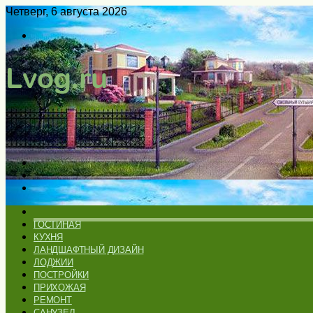
Четверг, 6 августа 2026
Войти
Switch
skin
Меню
Искать
Switch
skin
ГЛАВНАЯ
ГОСТИНАЯ
КУХНЯ
ЛАНДШАФТНЫЙ ДИЗАЙН
ЛОДЖИИ
ПОСТРОЙКИ
ПРИХОЖАЯ
РЕМОНТ
САНУЗЕЛ