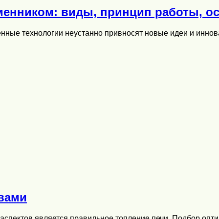
менником: виды, принцип работы, о
менные технологии неустанно привносят новые идеи и инн
вами
 аспектов является правильное топление печи. Подбор опт