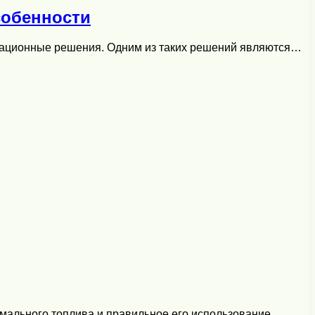
собенности
овационные решения. Одним из таких решений являются…
имального топлива и правильное его использование…