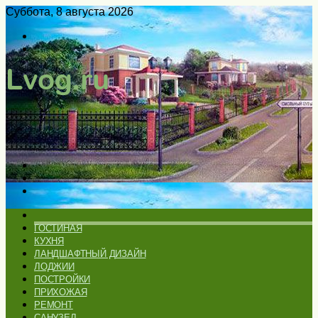
Суббота, 8 августа 2026
Войти
Switch
skin
Меню
Искать
Switch
skin
ГЛАВНАЯ
ГОСТИНАЯ
КУХНЯ
ЛАНДШАФТНЫЙ ДИЗАЙН
ЛОДЖИИ
ПОСТРОЙКИ
ПРИХОЖАЯ
РЕМОНТ
САНУЗЕЛ