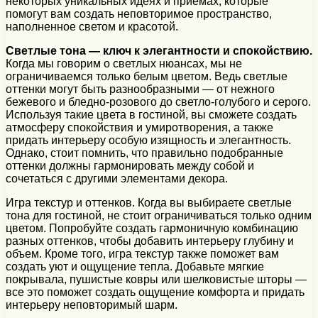
некоторых уникальных идеях и приемах, которые
помогут вам создать неповторимое пространство,
наполненное светом и красотой.
Светлые тона — ключ к элегантности и спокойствию.
Когда мы говорим о светлых нюансах, мы не
ограничиваемся только белым цветом. Ведь светлые
оттенки могут быть разнообразными — от нежного
бежевого и бледно-розового до светло-голубого и серого.
Используя такие цвета в гостиной, вы сможете создать
атмосферу спокойствия и умиротворения, а также
придать интерьеру особую изящность и элегантность.
Однако, стоит помнить, что правильно подобранные
оттенки должны гармонировать между собой и
сочетаться с другими элементами декора.
Игра текстур и оттенков. Когда вы выбираете светлые
тона для гостиной, не стоит ограничиваться только одним
цветом. Попробуйте создать гармоничную комбинацию
разных оттенков, чтобы добавить интерьеру глубину и
объем. Кроме того, игра текстур также поможет вам
создать уют и ощущение тепла. Добавьте мягкие
покрывала, пушистые ковры или шелковистые шторы —
все это поможет создать ощущение комфорта и придать
интерьеру неповторимый шарм.