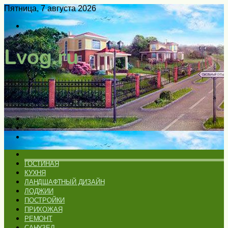
Пятница, 7 августа 2026
Войти
Switch
skin
Меню
Искать
Switch
skin
ГЛАВНАЯ
ГОСТИНАЯ
КУХНЯ
ЛАНДШАФТНЫЙ ДИЗАЙН
ЛОДЖИИ
ПОСТРОЙКИ
ПРИХОЖАЯ
РЕМОНТ
САНУЗЕЛ