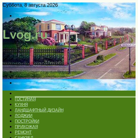
Суббота, 8 августа 2026
Войти
Switch
skin
Меню
Искать
Switch
skin
ГЛАВНАЯ
ГОСТИНАЯ
КУХНЯ
ЛАНДШАФТНЫЙ ДИЗАЙН
ЛОДЖИИ
ПОСТРОЙКИ
ПРИХОЖАЯ
РЕМОНТ
САНУЗЕЛ