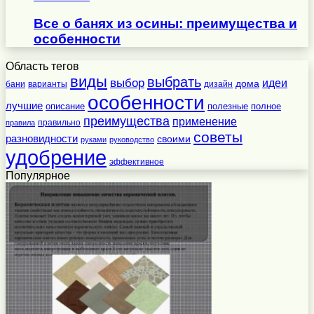
Все о банях из осины: преимущества и
особенности
Область тегов
виды
выбрать
выбор
идеи
дома
бани
варианты
дизайн
особенности
лучшие
полезные
полное
описание
преимущества
применение
правильно
правила
советы
разновидности
своими
руками
руководство
удобрение
эффективное
Популярное