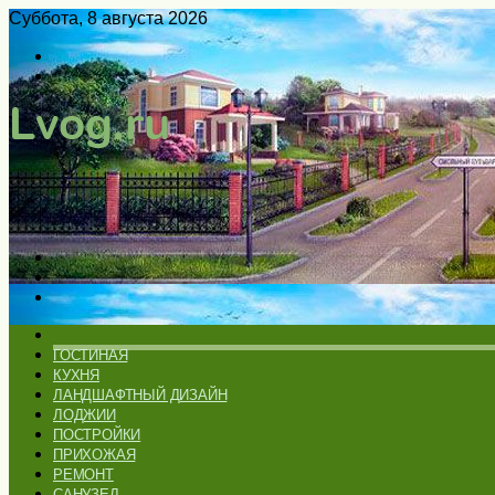
Суббота, 8 августа 2026
Войти
Switch
skin
Меню
Искать
Switch
skin
ГЛАВНАЯ
ГОСТИНАЯ
КУХНЯ
ЛАНДШАФТНЫЙ ДИЗАЙН
ЛОДЖИИ
ПОСТРОЙКИ
ПРИХОЖАЯ
РЕМОНТ
САНУЗЕЛ