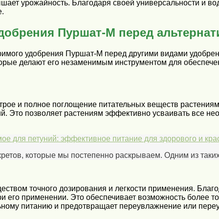
ышает урожайность. Благодаря своей универсальности и в
.
добрения Пуршат-М перед альтерна
имого удобрения Пуршат-М перед другими видами удобрен
торые делают его незаменимым инструментом для обеспечен
рое и полное поглощение питательных веществ растениями
ий. Это позволяет растениям эффективно усваивать все не
е для петуний: эффективное питание для здорового и кра
кретов, которые мы постепенно раскрываем. Одним из таких
твом точного дозирования и легкости применения. Благода
ри его применении. Это обеспечивает возможность более т
льному питанию и предотвращает переувлажнение или пере