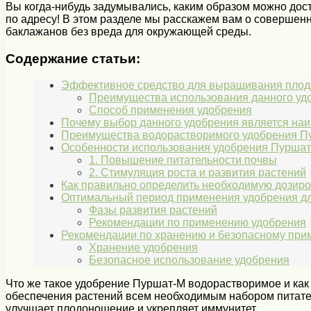
Вы когда-нибудь задумывались, каким образом можно дос
по адресу! В этом разделе мы расскажем вам о совершен
баклажанов без вреда для окружающей среды.
Содержание статьи:
Эффективное средство для выращивания плодов
Преимущества использования данного уд
Способ применения удобрения
Почему выбор данного удобрения является наи
Преимущества водорастворимого удобрения Пу
Особенности использования удобрения Пуршат
1. Повышение питательности почвы
2. Стимуляция роста и развития растений
Как правильно определить необходимую дозиро
Оптимальный период применения удобрения дл
Фазы развития растений
Рекомендации по применению удобрения
Рекомендации по хранению и безопасному при
Хранение удобрения
Безопасное использование удобрения
Что же такое удобрение Пуршат-М водорастворимое и как
обеспечения растений всем необходимым набором питате
улучшает плодоношение и укрепляет иммунитет.