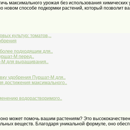
тичь максимального урожая без использования химических 
но новом способе подкормки растений, который позволит в
ых культур: томатов,..
обрения
более подходящим для..
ршат-М перед..
-М для выращивания..
вку удобрения Пуршат-М для..
я достижения максимального..
менению водорастворимого..
 оно может помочь вашим растениям? Это высококачествен
льных веществ. Благодаря уникальной формуле, оно обес