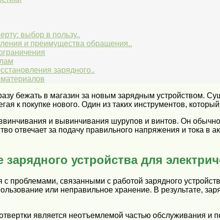
рту: выбор в пользу..
ления и преимущества обращения..
ограничения
алам
сстановления зарядного..
 материалов
сразу бежать в магазин за новым зарядным устройством. Су
гая к покупке нового. Один из таких инструментов, которы
ввинчивания и вывинчивания шурупов и винтов. Он обычно 
во отвечает за подачу правильного напряжения и тока в ак
 зарядного устройства для электрич
я с проблемами, связанными с работой зарядного устройст
пользование или неправильное хранение. В результате, за
 отвертки является неотъемлемой частью обслуживания и 