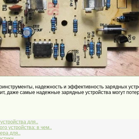
роинструменты, надежность и эффективность зарядных уст
дит, даже самые надежные зарядные устройства могут потер
устройства для..
о устройства: в чем..
ера для..
остики