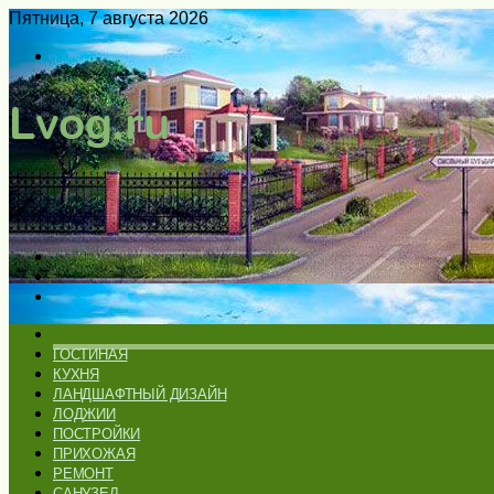
Пятница, 7 августа 2026
Войти
Switch
skin
Меню
Искать
Switch
skin
ГЛАВНАЯ
ГОСТИНАЯ
КУХНЯ
ЛАНДШАФТНЫЙ ДИЗАЙН
ЛОДЖИИ
ПОСТРОЙКИ
ПРИХОЖАЯ
РЕМОНТ
САНУЗЕЛ