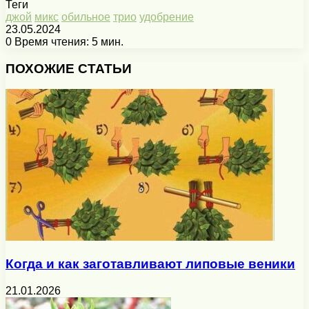
Теги
джой
микс
обильное
трио
удобрение
23.05.2024
0
Время чтения: 5 мин.
Facebook
X
Pinterest
Вконтакте
Одноклассники
Messenger
Messenger
WhatsApp
Telegram
Viber
Печатать
ПОХОЖИЕ СТАТЬИ
Когда и как заготавливают липовые веники
21.01.2026