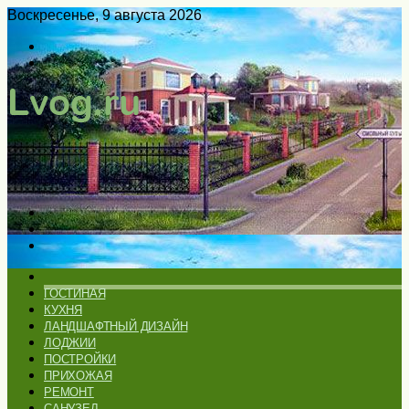
Воскресенье, 9 августа 2026
Войти
Switch
skin
Меню
Искать
Switch
skin
ГЛАВНАЯ
ГОСТИНАЯ
КУХНЯ
ЛАНДШАФТНЫЙ ДИЗАЙН
ЛОДЖИИ
ПОСТРОЙКИ
ПРИХОЖАЯ
РЕМОНТ
САНУЗЕЛ