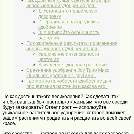
Как добиться лучших результатов при
использовании удобрения для..
1. Установите правильную
дозировку
2. Правильно распределите
удобрение
3. Учитывайте особенности
растений
Положительные результаты применения
инновационного удобрения для..
Увеличение интенсивности
цветения
Улучшение здоровья растений
Сравнение удобрения Joy Трио Микс
Обильное цветение с другими..
Где можно приобрести удобрение для
процветания растений и какова его..
Но как достичь такого великолепия? Как сделать так,
чтобы ваш сад был настолько красивым, что все соседи
будут завидовать? Ответ прост — используйте
уникальное растительное удобрение, которое поможет
вашим растениям процветать и расцветать во всей своей
красе.
Это средство — настоящая находка для всех садоводов