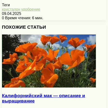
Теги
кристалон
удобрение
09.04.2025
0
Время чтения: 6 мин.
Facebook
X
Pinterest
Вконтакте
Одноклассники
Messenger
Messenger
WhatsApp
Telegram
Viber
Печатать
ПОХОЖИЕ СТАТЬИ
Калифорнийский мак — описание и
выращивание