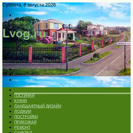
Суббота, 8 августа 2026
Войти
Switch
skin
Меню
Искать
Switch
skin
ГЛАВНАЯ
ГОСТИНАЯ
КУХНЯ
ЛАНДШАФТНЫЙ ДИЗАЙН
ЛОДЖИИ
ПОСТРОЙКИ
ПРИХОЖАЯ
РЕМОНТ
САНУЗЕЛ