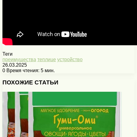
Теги
преимущества
теплице
устройство
26.03.2025
0
Время чтения: 5 мин.
Facebook
X
Pinterest
Вконтакте
Одноклассники
Messenger
Messenger
WhatsApp
Telegram
Viber
Печатать
ПОХОЖИЕ СТАТЬИ