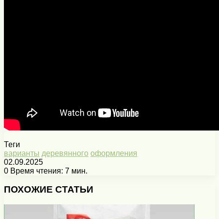
Теги
варианты
деревянного
оформления
02.09.2025
0
Время чтения: 7 мин.
Facebook
X
Pinterest
Вконтакте
Одноклассники
Messenger
Messenger
WhatsApp
Telegram
Viber
Печатать
ПОХОЖИЕ СТАТЬИ