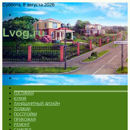
Суббота, 8 августа 2026
Войти
Switch
skin
Меню
Искать
Switch
skin
ГЛАВНАЯ
ГОСТИНАЯ
КУХНЯ
ЛАНДШАФТНЫЙ ДИЗАЙН
ЛОДЖИИ
ПОСТРОЙКИ
ПРИХОЖАЯ
РЕМОНТ
САНУЗЕЛ