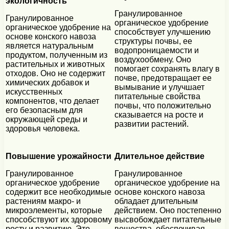
экологичность
Гранулированное
Гранулированное
органическое удобрение
органическое удобрение на
способствует улучшению
основе конского навоза
структуры почвы, ее
является натуральным
водопроницаемости и
продуктом, полученным из
воздухообмену. Оно
растительных и животных
помогает сохранять влагу в
отходов. Оно не содержит
почве, предотвращает ее
химических добавок и
вымывание и улучшает
искусственных
питательные свойства
компонентов, что делает
почвы, что положительно
его безопасным для
сказывается на росте и
окружающей среды и
развитии растений.
здоровья человека.
Повышение урожайности
Длительное действие
Гранулированное
Гранулированное
органическое удобрение
органическое удобрение на
содержит все необходимые
основе конского навоза
растениям макро- и
обладает длительным
микроэлементы, которые
действием. Оно постепенно
способствуют их здоровому
высвобождает питательные
росту и развитию. Это
вещества, обеспечивая