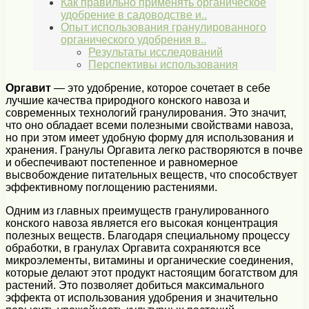
Как правильно применять органическое
удобрение в садоводстве и..
Опыт использования гранулированного
органического удобрения в..
Результаты исследований
Перспективы использования
Оргавит
— это удобрение, которое сочетает в себе
лучшие качества природного конского навоза и
современных технологий гранулирования. Это значит,
что оно обладает всеми полезными свойствами навоза,
но при этом имеет удобную форму для использования и
хранения. Гранулы Оргавита легко растворяются в почве
и обеспечивают постепенное и равномерное
высвобождение питательных веществ, что способствует
эффективному поглощению растениями.
Одним из главных преимуществ гранулированного
конского навоза является его высокая концентрация
полезных веществ. Благодаря специальному процессу
обработки, в гранулах Оргавита сохраняются все
микроэлементы, витамины и органические соединения,
которые делают этот продукт настоящим богатством для
растений. Это позволяет добиться максимального
эффекта от использования удобрения и значительно