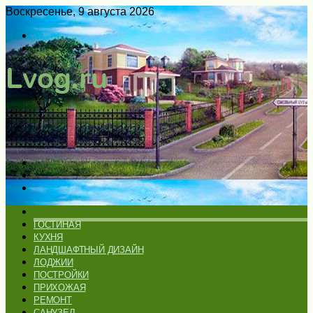
Воскресенье, 9 августа 2026
Войти
Switch
skin
Меню
Искать
Switch
skin
ГЛАВНАЯ
ГОСТИНАЯ
КУХНЯ
ЛАНДШАФТНЫЙ ДИЗАЙН
ЛОДЖИИ
ПОСТРОЙКИ
ПРИХОЖАЯ
РЕМОНТ
САНУЗЕЛ