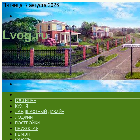
Пятница, 7 августа 2026
Войти
Switch
skin
Меню
Искать
Switch
skin
ГЛАВНАЯ
ГОСТИНАЯ
КУХНЯ
ЛАНДШАФТНЫЙ ДИЗАЙН
ЛОДЖИИ
ПОСТРОЙКИ
ПРИХОЖАЯ
РЕМОНТ
САНУЗЕЛ