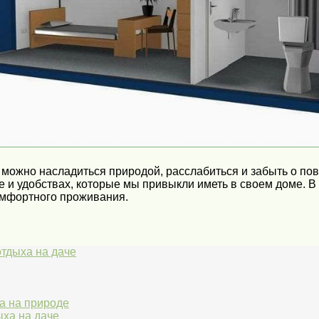
 можно насладиться природой, расслабиться и забыть о пов
е и удобствах, которые мы привыкли иметь в своем доме. В
омфортного проживания.
тдыха на даче
а на природе
ха на даче