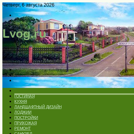
Четверг, 6 августа 2026
Войти
Switch
skin
Меню
Искать
Switch
skin
ГЛАВНАЯ
ГОСТИНАЯ
КУХНЯ
ЛАНДШАФТНЫЙ ДИЗАЙН
ЛОДЖИИ
ПОСТРОЙКИ
ПРИХОЖАЯ
РЕМОНТ
САНУЗЕЛ