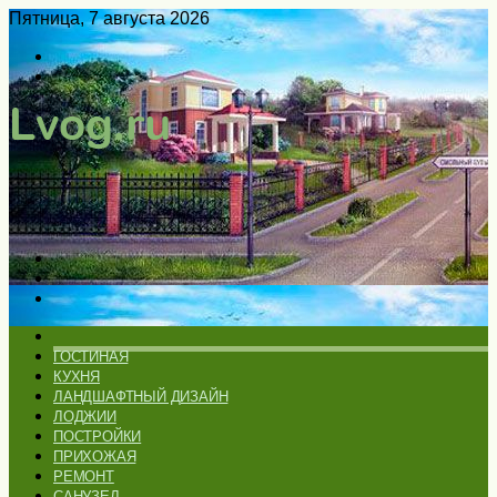
Пятница, 7 августа 2026
Войти
Switch
skin
Меню
Искать
Switch
skin
ГЛАВНАЯ
ГОСТИНАЯ
КУХНЯ
ЛАНДШАФТНЫЙ ДИЗАЙН
ЛОДЖИИ
ПОСТРОЙКИ
ПРИХОЖАЯ
РЕМОНТ
САНУЗЕЛ