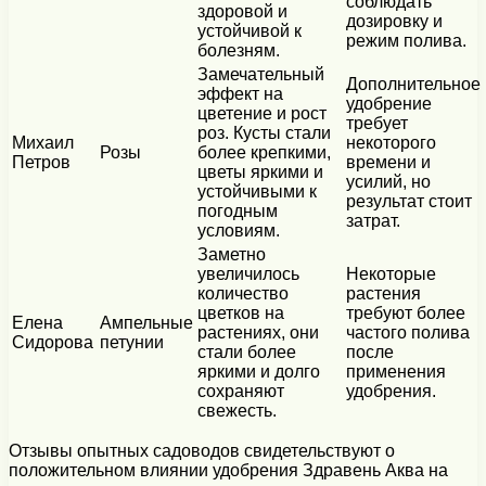
соблюдать
здоровой и
дозировку и
устойчивой к
режим полива.
болезням.
Замечательный
Дополнительное
эффект на
удобрение
цветение и рост
требует
роз. Кусты стали
Михаил
некоторого
Розы
более крепкими,
Петров
времени и
цветы яркими и
усилий, но
устойчивыми к
результат стоит
погодным
затрат.
условиям.
Заметно
увеличилось
Некоторые
количество
растения
цветков на
требуют более
Елена
Ампельные
растениях, они
частого полива
Сидорова
петунии
стали более
после
яркими и долго
применения
сохраняют
удобрения.
свежесть.
Отзывы опытных садоводов свидетельствуют о
положительном влиянии удобрения Здравень Аква на