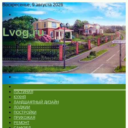
Воскресенье, 9 августа 2026
Войти
Switch
skin
Меню
Искать
Switch
skin
ГЛАВНАЯ
ГОСТИНАЯ
КУХНЯ
ЛАНДШАФТНЫЙ ДИЗАЙН
ЛОДЖИИ
ПОСТРОЙКИ
ПРИХОЖАЯ
РЕМОНТ
САНУЗЕЛ