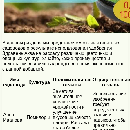
В данном разделе мы представляем отзывы опытных
садоводов о результате использования удобрения
Здравень Аква на рассаду различных цветочных и
овощных культур. Узнайте, какие преимущества и
недостатки выявили садоводы во время экспериментов
с данной добавкой.
Имя
Положительные
Отрицательные
Культура
садовода
отзывы
отзывы
Заметила
Использование
значительное
удобрения
увеличение
требует
урожайности и
определенных
улучшение
Анна
знаний и
Помидоры
вкусовых качеств
Иванова
навыков, чтобы
плодов. Рассада
правильно
стала более