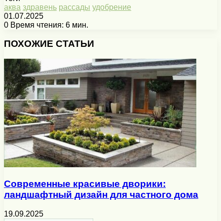
аква
здравень
рассады
удобрение
01.07.2025
0
Время чтения: 6 мин.
Facebook
X
Pinterest
Вконтакте
Одноклассники
Messenger
Messenger
WhatsApp
Telegram
Viber
Печатать
ПОХОЖИЕ СТАТЬИ
Современные красивые дворики:
ландшафтный дизайн для частного дома
19.09.2025