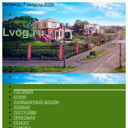
Пятница, 7 августа 2026
Войти
Switch
skin
Меню
Искать
Switch
skin
ГЛАВНАЯ
ГОСТИНАЯ
КУХНЯ
ЛАНДШАФТНЫЙ ДИЗАЙН
ЛОДЖИИ
ПОСТРОЙКИ
ПРИХОЖАЯ
РЕМОНТ
САНУЗЕЛ