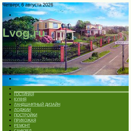
Четверг, 6 августа 2026
Войти
Switch
skin
Меню
Искать
Switch
skin
ГЛАВНАЯ
ГОСТИНАЯ
КУХНЯ
ЛАНДШАФТНЫЙ ДИЗАЙН
ЛОДЖИИ
ПОСТРОЙКИ
ПРИХОЖАЯ
РЕМОНТ
САНУЗЕЛ