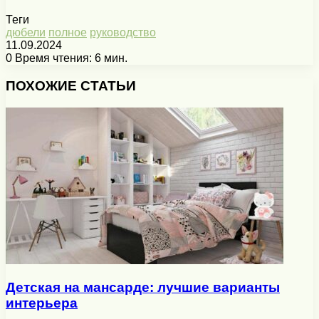
Теги
дюбели
полное
руководство
11.09.2024
0
Время чтения: 6 мин.
Facebook
X
Pinterest
Вконтакте
Одноклассники
Messenger
Messenger
WhatsApp
Telegram
Viber
Печатать
ПОХОЖИЕ СТАТЬИ
Детская на мансарде: лучшие варианты
интерьера