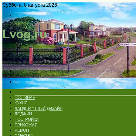
Суббота, 8 августа 2026
Войти
Switch
skin
Меню
Искать
Switch
skin
ГЛАВНАЯ
ГОСТИНАЯ
КУХНЯ
ЛАНДШАФТНЫЙ ДИЗАЙН
ЛОДЖИИ
ПОСТРОЙКИ
ПРИХОЖАЯ
РЕМОНТ
САНУЗЕЛ