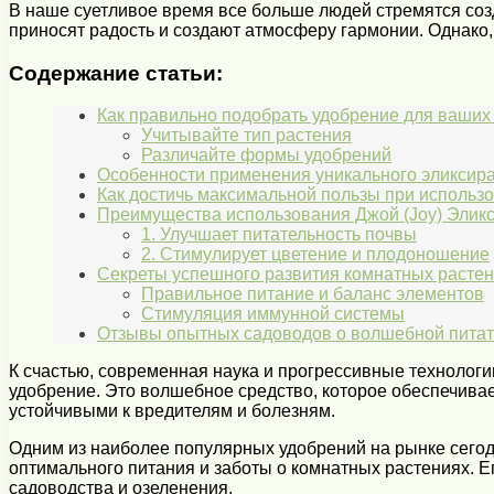
В наше суетливое время все больше людей стремятся соз
приносят радость и создают атмосферу гармонии. Однако,
Содержание статьи:
Как правильно подобрать удобрение для ваши
Учитывайте тип растения
Различайте формы удобрений
Особенности применения уникального эликсира
Как достичь максимальной пользы при использ
Преимущества использования Джой (Joy) Эликс
1. Улучшает питательность почвы
2. Стимулирует цветение и плодоношение
Секреты успешного развития комнатных растен
Правильное питание и баланс элементов
Стимуляция иммунной системы
Отзывы опытных садоводов о волшебной питате
К счастью, современная наука и прогрессивные технолог
удобрение. Это волшебное средство, которое обеспечивае
устойчивыми к вредителям и болезням.
Одним из наиболее популярных удобрений на рынке сегодн
оптимального питания и заботы о комнатных растениях. 
садоводства и озеленения.