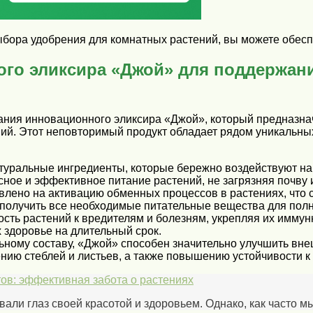
ыбора удобрения для комнатных растений, вы можете обесп
го эликсира «Джой» для поддержан
ания инновационного эликсира «Джой», который предназн
. Этот неповторимый продукт обладает рядом уникальных 
уральные ингредиенты, которые бережно воздействуют на 
сное и эффективное питание растений, не загрязняя почву
лено на активацию обменных процессов в растениях, что с
получить все необходимые питательные вещества для полн
сть растений к вредителям и болезням, укрепляя их иммун
 здоровье на длительный срок.
ьному составу, «Джой» способен значительно улучшить вне
ию стеблей и листьев, а также повышению устойчивости 
ов: эффективная забота о растениях
ли глаз своей красотой и здоровьем. Однако, как часто м