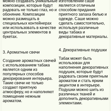
можно создавать уникальные
изготовлении саше
композиции, которые будут
является отличным
радовать не только глаз, но и
способом придания
обоняние. Композиции
приятного запаха белью и
можно размещать в
одежде. Саше можно
специальных контейнерах
сделать самостоятельно,
или использовать в качестве
используя различные
центральных элементов в
виды табака и
букетах.
декоративные материалы.
4. Декоративные подушки
3. Ароматные свечи
Табак может быть
Создание ароматных свечей
использован для
с использованием табака
наполнения декоративных
является одним из
подушек, которые будут
популярных способов
радовать своим приятным
декорирования интерьера.
ароматом и стать ярким
Такие свечи не только
акцентом в интерьере.
создают приятную
Подушки можно шить из
атмосферу, но и наполняют
различных тканей и
помещение нежным
дополнить декоративными
ароматом.
элементами.