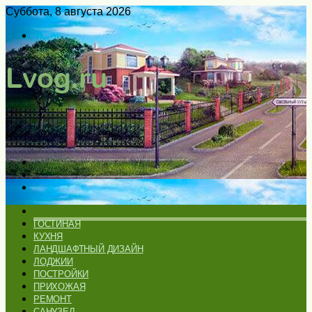
Суббота, 8 августа 2026
Войти
Switch
skin
Меню
Искать
Switch
skin
ГЛАВНАЯ
ГОСТИНАЯ
КУХНЯ
ЛАНДШАФТНЫЙ ДИЗАЙН
ЛОДЖИИ
ПОСТРОЙКИ
ПРИХОЖАЯ
РЕМОНТ
САНУЗЕЛ