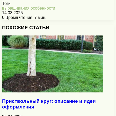
Теги
выращивания
особенности
14.03.2025
0
Время чтения: 7 мин.
Facebook
X
Pinterest
Вконтакте
Одноклассники
Messenger
Messenger
WhatsApp
Telegram
Viber
Печатать
ПОХОЖИЕ СТАТЬИ
Приствольный круг: описание и идеи
оформления