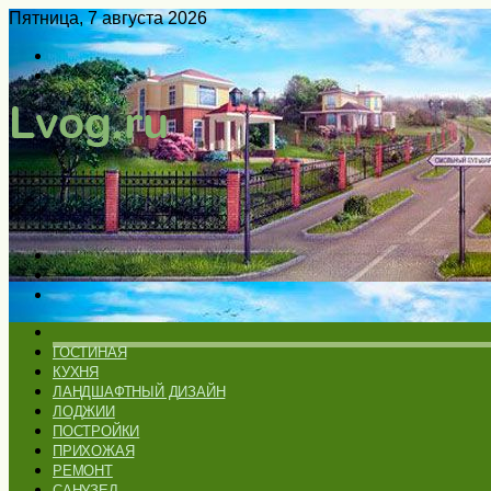
Пятница, 7 августа 2026
Войти
Switch
skin
Меню
Искать
Switch
skin
ГЛАВНАЯ
ГОСТИНАЯ
КУХНЯ
ЛАНДШАФТНЫЙ ДИЗАЙН
ЛОДЖИИ
ПОСТРОЙКИ
ПРИХОЖАЯ
РЕМОНТ
САНУЗЕЛ