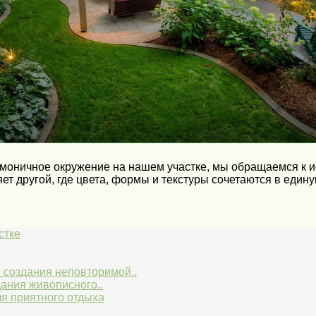
рмоничное окружение на нашем участке, мы обращаемся к ис
ет другой, где цвета, формы и текстуры сочетаются в един
стке
 создания неповторимой..
ания живописного..
ля приятного отдыха