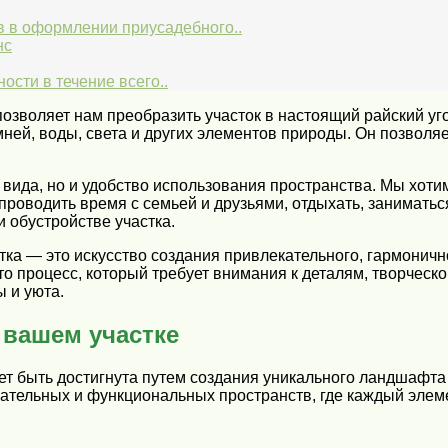
 в оформлении приусадебного..
нс
ости в течение всего..
озволяет нам преобразить участок в настоящий райский уг
ней, воды, света и других элементов природы. Он позволяе
 вида, но и удобство использования пространства. Мы хотим
роводить время с семьей и друзьями, отдыхать, заниматьс
 обустройстве участка.
ка — это искусство создания привлекательного, гармоничн
 процесс, который требует внимания к деталям, творческог
 и уюта.
 вашем участке
т быть достигнута путем создания уникального ландшафта 
ательных и функциональных пространств, где каждый элеме