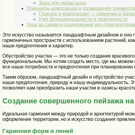
Зона для релаксации
Принципы композиции и размещения элементов
Главное в композиции — гармония и бала
Учет функциональности и практичности
Уход за садом и поддержание его привлекательн
Это искусство называется ландшафтным дизайном и оно п
гармоничных пространств с использованием растений, кам
наши предпочтения и характер.
Обустройство участка — это не только создание красивого
функциональным. Мы хотим создать место, где мы можем п
все наши потребности и предпочтения при планировании и
Таким образом, ландшафтный дизайн и обустройство участ
наши предпочтения, природу и нашу индивидуальность. Это
позволяет нам преобразить наши участки в оазисы красоты
Создание совершенного пейзажа на
Идеальная гармония между природой и архитектурой може
оформление территории, но и искусство создания привлек
Гармония форм и линий