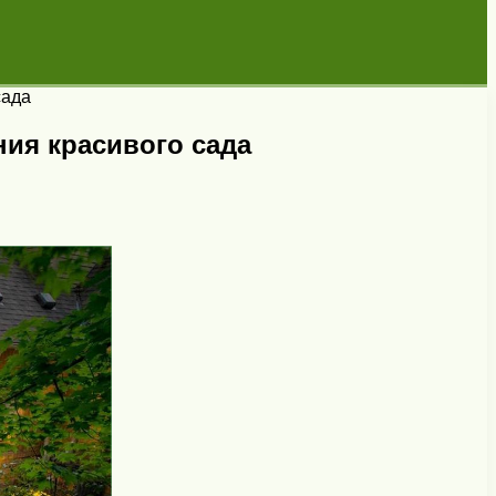
сада
ния красивого сада