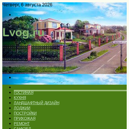
Четверг, 6 августа 2026
Войти
Switch
skin
Меню
Искать
Switch
skin
ГЛАВНАЯ
ГОСТИНАЯ
КУХНЯ
ЛАНДШАФТНЫЙ ДИЗАЙН
ЛОДЖИИ
ПОСТРОЙКИ
ПРИХОЖАЯ
РЕМОНТ
САНУЗЕЛ