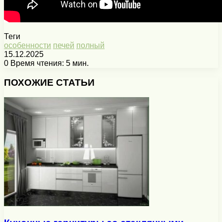
Теги
особенности
печей
полный
15.12.2025
0
Время чтения: 5 мин.
Facebook
X
Pinterest
Вконтакте
Одноклассники
Messenger
Messenger
WhatsApp
Telegram
Viber
Печатать
ПОХОЖИЕ СТАТЬИ