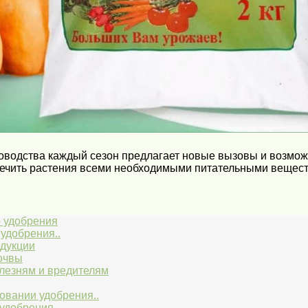
оводства каждый сезон предлагает новые вызовы и возможн
печить растения всеми необходимыми питательными вещес
 удобрения
удобрения..
одукции
почвы
олезням и вредителям
овании удобрения..
 удобрения