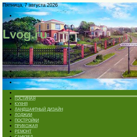
Пятница, 7 августа 2026
Войти
Switch
skin
Меню
Искать
Switch
skin
ГЛАВНАЯ
ГОСТИНАЯ
КУХНЯ
ЛАНДШАФТНЫЙ ДИЗАЙН
ЛОДЖИИ
ПОСТРОЙКИ
ПРИХОЖАЯ
РЕМОНТ
САНУЗЕЛ