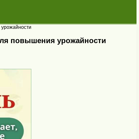
я урожайности
 для повышения урожайности