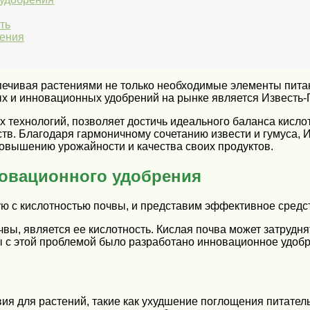
ть
рения
ечивая растениями не только необходимые элементы питан
 и инновационных удобрений на рынке является Известь-Г
 технологий, позволяет достичь идеального баланса кислот
в. Благодаря гармоничному сочетанию извести и гумуса, 
овышению урожайности и качества своих продуктов.
овационного удобрения
ю с кислотностью почвы, и представим эффективное средст
вы, является ее кислотность. Кислая почва может затрудн
бы с этой проблемой было разработано инновационное удоб
ия для растений, такие как ухудшение поглощения питате