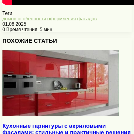
Теги
домов
особенности
оформления
фасадов
01.08.2025
0
Время чтения: 5 мин.
Facebook
X
Pinterest
Вконтакте
Одноклассники
Messenger
Messenger
WhatsApp
Telegram
Viber
Печатать
ПОХОЖИЕ СТАТЬИ
Кухонные гарнитуры с акриловыми
фасадами: стильные и практичные решения