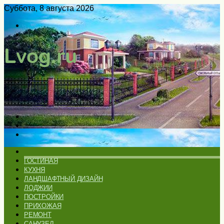
Суббота, 8 августа 2026
Войти
Switch
skin
Меню
Искать
Switch
skin
ГЛАВНАЯ
ГОСТИНАЯ
КУХНЯ
ЛАНДШАФТНЫЙ ДИЗАЙН
ЛОДЖИИ
ПОСТРОЙКИ
ПРИХОЖАЯ
РЕМОНТ
САНУЗЕЛ