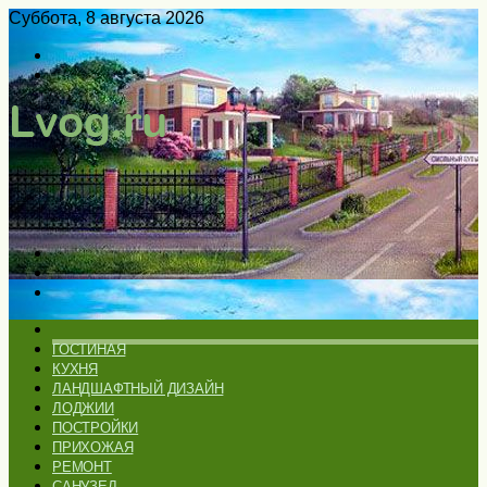
Суббота, 8 августа 2026
Войти
Switch
skin
Меню
Искать
Switch
skin
ГЛАВНАЯ
ГОСТИНАЯ
КУХНЯ
ЛАНДШАФТНЫЙ ДИЗАЙН
ЛОДЖИИ
ПОСТРОЙКИ
ПРИХОЖАЯ
РЕМОНТ
САНУЗЕЛ