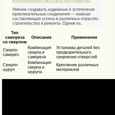
использованию пистолета для герметика
Умение создавать надежные и эстетически
привлекательные соединения — важная
составляющая успеха в различных отраслях
строительства и ремонта. Одним из..
Тип
самореза
Описание
Применение
со сверлом
Комбинация
Установка деталей без
Сверло-
сверла и
предварительного
саморез
самореза
сверления отверстий
Комбинация
Сверло-
Крепление различных
сверла и
шуруп
материалов
шурупа