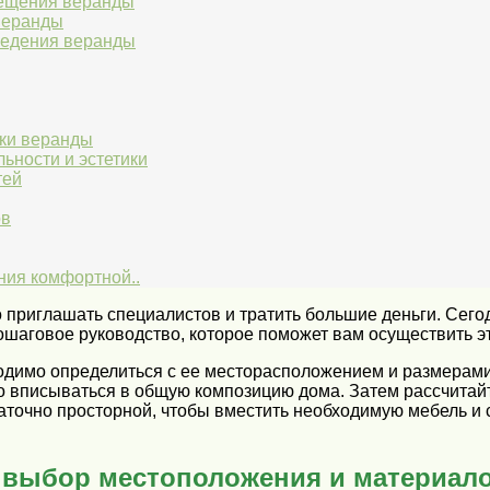
мещения веранды
веранды
ведения веранды
йки веранды
ьности и эстетики
тей
ов
ния комфортной..
о приглашать специалистов и тратить большие деньги. Сего
шаговое руководство, которое поможет вам осуществить эту
бходимо определиться с ее месторасположением и размерам
о вписываться в общую композицию дома. Затем рассчитай
аточно просторной, чтобы вместить необходимую мебель и 
 выбор местоположения и материал