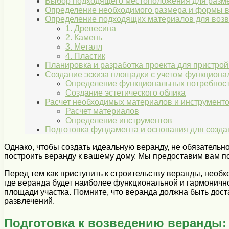
Выбор подходящего местоположения для раз
Определение необходимого размера и формы 
Определение подходящих материалов для воз
1. Древесина
2. Камень
3. Металл
4. Пластик
Планировка и разработка проекта для пристро
Создание эскиза площадки с учетом функционал
Определение функциональных потребнос
Создание эстетического облика
Расчет необходимых материалов и инструмент
Расчет материалов
Определение инструментов
Подготовка фундамента и основания для созда
Однако, чтобы создать идеальную веранду, не обязательн
построить веранду к вашему дому. Мы предоставим вам по
Перед тем как приступить к строительству веранды, нео
где веранда будет наиболее функциональной и гармоничн
площади участка. Помните, что веранда должна быть дост
развлечений.
Подготовка к возведению веранды: