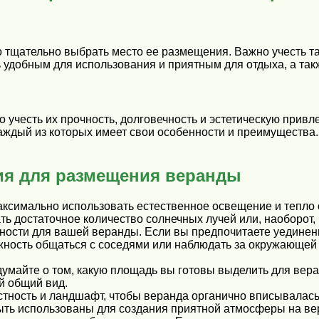
о тщательно выбрать место ее размещения. Важно учесть та
удобным для использования и приятным для отдыха, а так
учесть их прочность, долговечность и эстетическую привл
, каждый из которых имеет свои особенности и преимущест
я для размещения веранды
аксимально использовать естественное освещение и тепло о
ть достаточное количество солнечных лучей или, наоборот,
ости для вашей веранды. Если вы предпочитаете уединение
ожность общаться с соседями или наблюдать за окружающей
одумайте о том, какую площадь вы готовы выделить для вер
й общий вид.
ость и ландшафт, чтобы веранда органично вписывалась в
быть использованы для создания приятной атмосферы на ве