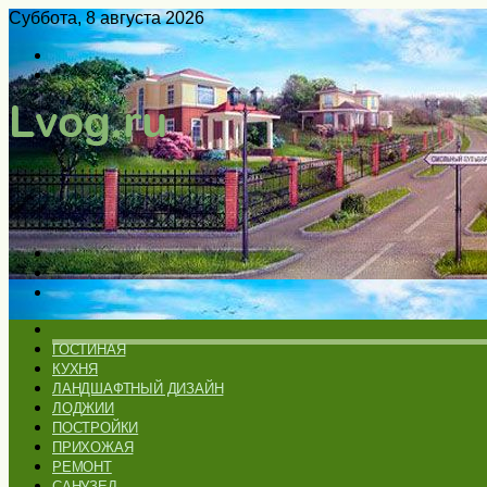
Суббота, 8 августа 2026
Войти
Switch
skin
Меню
Искать
Switch
skin
ГЛАВНАЯ
ГОСТИНАЯ
КУХНЯ
ЛАНДШАФТНЫЙ ДИЗАЙН
ЛОДЖИИ
ПОСТРОЙКИ
ПРИХОЖАЯ
РЕМОНТ
САНУЗЕЛ