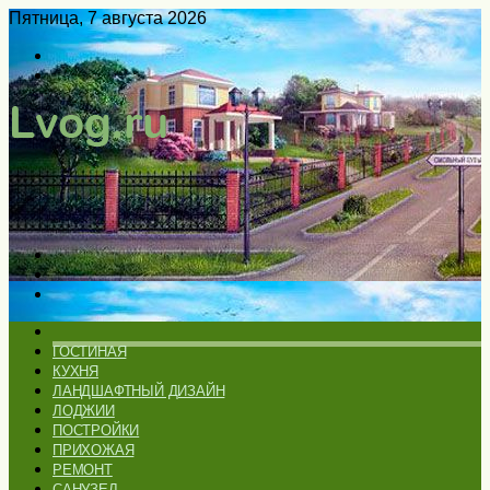
Пятница, 7 августа 2026
Войти
Switch
skin
Меню
Искать
Switch
skin
ГЛАВНАЯ
ГОСТИНАЯ
КУХНЯ
ЛАНДШАФТНЫЙ ДИЗАЙН
ЛОДЖИИ
ПОСТРОЙКИ
ПРИХОЖАЯ
РЕМОНТ
САНУЗЕЛ