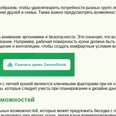
 образом, чтобы удовлетворить потребности разных групп л
ании друзей и семьи. Также важно предусмотреть возможно
ь внимание эргономике и безопасности. Это означает, что 
вание. Например, рабочая поверхность кухни должна быть 
щение и вентиляцию, чтобы создать комфортные условия вн
ки с летней кухней являются ключевыми факторами при ее 
ы, которые следует учесть при планировании и дизайне дан
зможностей
ных возможностей, которые может предложить беседка с ле
т выполнять ряд других задач, делая ваше времяпровожде