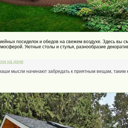
мейных посиделок и обедов на свежем воздухе. Здесь вы с
атмосферой. Уютные столы и стулья, разнообразие декорат
ни на даче
, наши мысли начинают забредать к приятным вещам, таким к