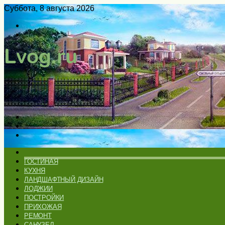
Суббота, 8 августа 2026
Войти
Switch
skin
Меню
Искать
Switch
skin
ГЛАВНАЯ
ГОСТИНАЯ
КУХНЯ
ЛАНДШАФТНЫЙ ДИЗАЙН
ЛОДЖИИ
ПОСТРОЙКИ
ПРИХОЖАЯ
РЕМОНТ
САНУЗЕЛ