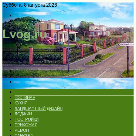
Суббота, 8 августа 2026
Войти
Switch
skin
Меню
Искать
Switch
skin
ГЛАВНАЯ
ГОСТИНАЯ
КУХНЯ
ЛАНДШАФТНЫЙ ДИЗАЙН
ЛОДЖИИ
ПОСТРОЙКИ
ПРИХОЖАЯ
РЕМОНТ
САНУЗЕЛ