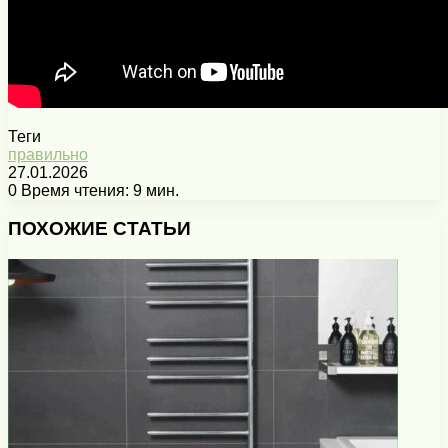
Теги
правильно
27.01.2026
0
Время чтения: 9 мин.
Facebook
X
Pinterest
Вконтакте
Одноклассники
Messenger
Messenger
WhatsApp
Telegram
Viber
Печатать
ПОХОЖИЕ СТАТЬИ