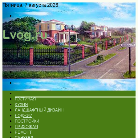
Пятница, 7 августа 2026
Войти
Switch
skin
Меню
Искать
Switch
skin
ГЛАВНАЯ
ГОСТИНАЯ
КУХНЯ
ЛАНДШАФТНЫЙ ДИЗАЙН
ЛОДЖИИ
ПОСТРОЙКИ
ПРИХОЖАЯ
РЕМОНТ
САНУЗЕЛ