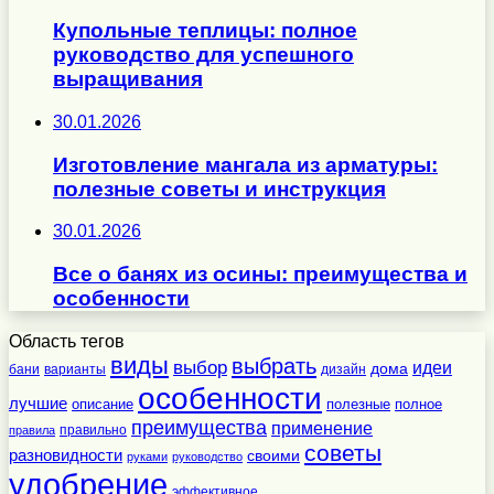
Купольные теплицы: полное
руководство для успешного
выращивания
30.01.2026
Изготовление мангала из арматуры:
полезные советы и инструкция
30.01.2026
Все о банях из осины: преимущества и
особенности
Область тегов
виды
выбрать
выбор
идеи
дома
бани
варианты
дизайн
особенности
лучшие
полезные
полное
описание
преимущества
применение
правильно
правила
советы
разновидности
своими
руками
руководство
удобрение
эффективное