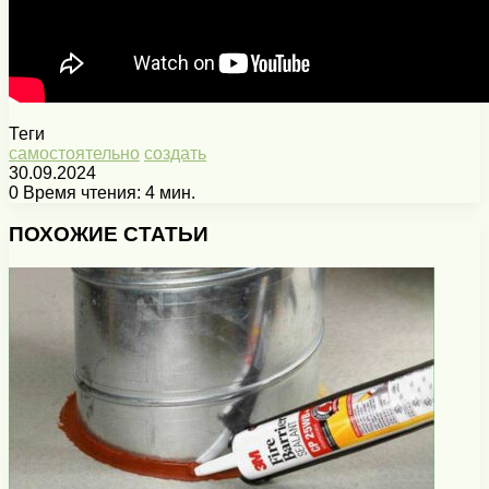
Теги
самостоятельно
создать
30.09.2024
0
Время чтения: 4 мин.
Facebook
X
Pinterest
Вконтакте
Одноклассники
Messenger
Messenger
WhatsApp
Telegram
Viber
Печатать
ПОХОЖИЕ СТАТЬИ