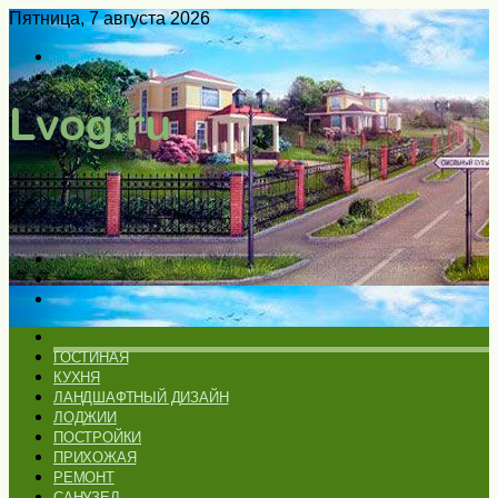
Пятница, 7 августа 2026
Войти
Switch
skin
Меню
Искать
Switch
skin
ГЛАВНАЯ
ГОСТИНАЯ
КУХНЯ
ЛАНДШАФТНЫЙ ДИЗАЙН
ЛОДЖИИ
ПОСТРОЙКИ
ПРИХОЖАЯ
РЕМОНТ
САНУЗЕЛ