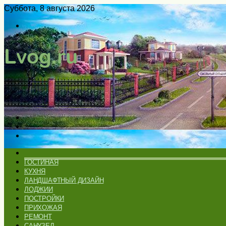
Суббота, 8 августа 2026
Войти
Switch
skin
Меню
Искать
Switch
skin
ГЛАВНАЯ
ГОСТИНАЯ
КУХНЯ
ЛАНДШАФТНЫЙ ДИЗАЙН
ЛОДЖИИ
ПОСТРОЙКИ
ПРИХОЖАЯ
РЕМОНТ
САНУЗЕЛ