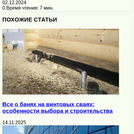
02.12.2024
0
Время чтения: 7 мин.
Facebook
X
Pinterest
Вконтакте
Одноклассники
Messenger
Messenger
WhatsApp
Telegram
Viber
Печатать
ПОХОЖИЕ СТАТЬИ
Все о банях на винтовых сваях:
особенности выбора и строительства
14.11.2025