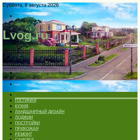
Суббота, 8 августа 2026
Войти
Switch
skin
Меню
Искать
Switch
skin
ГЛАВНАЯ
ГОСТИНАЯ
КУХНЯ
ЛАНДШАФТНЫЙ ДИЗАЙН
ЛОДЖИИ
ПОСТРОЙКИ
ПРИХОЖАЯ
РЕМОНТ
САНУЗЕЛ