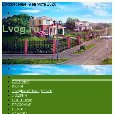
Воскресенье, 9 августа 2026
Войти
Switch
skin
Меню
Искать
Switch
skin
ГЛАВНАЯ
ГОСТИНАЯ
КУХНЯ
ЛАНДШАФТНЫЙ ДИЗАЙН
ЛОДЖИИ
ПОСТРОЙКИ
ПРИХОЖАЯ
РЕМОНТ
САНУЗЕЛ