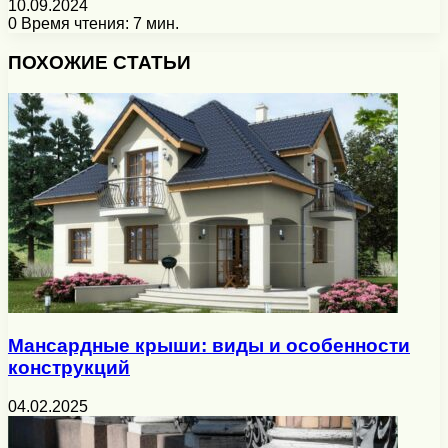
10.09.2024
0
Время чтения: 7 мин.
Facebook
X
Pinterest
Вконтакте
Одноклассники
Messenger
Messenger
WhatsApp
Telegram
Viber
Печатать
ПОХОЖИЕ СТАТЬИ
Мансардные крыши: виды и особенности
конструкций
04.02.2025