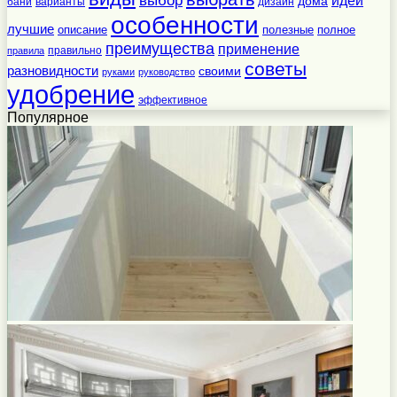
выбор
идеи
дома
бани
варианты
дизайн
особенности
лучшие
полезные
полное
описание
преимущества
применение
правильно
правила
советы
разновидности
своими
руками
руководство
удобрение
эффективное
Популярное