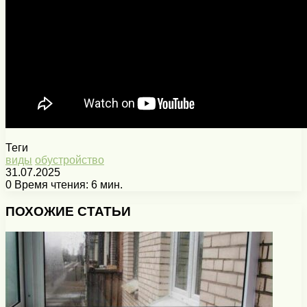
Теги
виды
обустройство
31.07.2025
0
Время чтения: 6 мин.
Facebook
X
Pinterest
Вконтакте
Одноклассники
Messenger
Messenger
WhatsApp
Telegram
Viber
Печатать
ПОХОЖИЕ СТАТЬИ