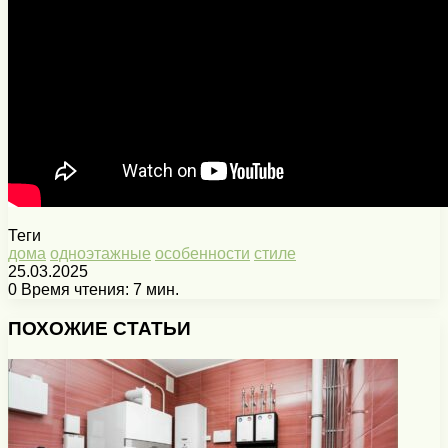
Теги
дома
одноэтажные
особенности
стиле
25.03.2025
0
Время чтения: 7 мин.
Facebook
X
Pinterest
Вконтакте
Одноклассники
Messenger
Messenger
WhatsApp
Telegram
Viber
Печатать
ПОХОЖИЕ СТАТЬИ