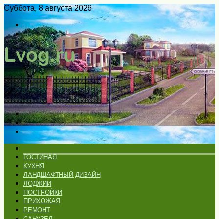
Суббота, 8 августа 2026
Войти
Switch
skin
Меню
Искать
Switch
skin
ГЛАВНАЯ
ГОСТИНАЯ
КУХНЯ
ЛАНДШАФТНЫЙ ДИЗАЙН
ЛОДЖИИ
ПОСТРОЙКИ
ПРИХОЖАЯ
РЕМОНТ
САНУЗЕЛ