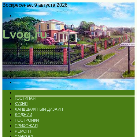
Воскресенье, 9 августа 2026
Войти
Switch
skin
Меню
Искать
Switch
skin
ГЛАВНАЯ
ГОСТИНАЯ
КУХНЯ
ЛАНДШАФТНЫЙ ДИЗАЙН
ЛОДЖИИ
ПОСТРОЙКИ
ПРИХОЖАЯ
РЕМОНТ
САНУЗЕЛ