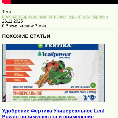
Теги
водорастворимое
декоративных
пуршат-м
удобрение
26.11.2025
0
Время чтения: 7 мин.
Facebook
X
Pinterest
Вконтакте
Одноклассники
Messenger
Messenger
WhatsApp
Telegram
Viber
Печатать
ПОХОЖИЕ СТАТЬИ
Удобрение Фертика Универсальное Leaf
Power: преимущества и применение