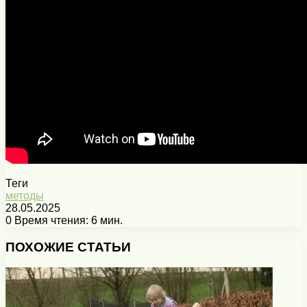
Теги
методы
28.05.2025
0
Время чтения: 6 мин.
Facebook
X
Pinterest
Вконтакте
Одноклассники
Messenger
Messenger
WhatsApp
Telegram
Viber
Печатать
ПОХОЖИЕ СТАТЬИ