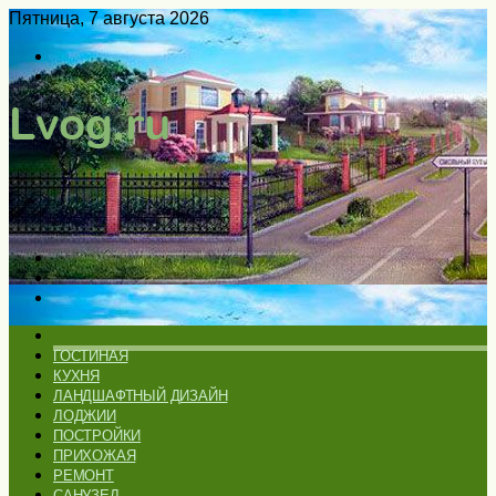
Пятница, 7 августа 2026
Войти
Switch
skin
Меню
Искать
Switch
skin
ГЛАВНАЯ
ГОСТИНАЯ
КУХНЯ
ЛАНДШАФТНЫЙ ДИЗАЙН
ЛОДЖИИ
ПОСТРОЙКИ
ПРИХОЖАЯ
РЕМОНТ
САНУЗЕЛ