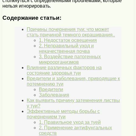
столкнуться с определенными проблемами, которые
нельзя игнорировать.
Содержание статьи:
Причины почернения туи: что может
стать причиной темного окрашивания..
1. Недостаток освещения
2. Неправильный уход и
некачественная почва
3. Воздействие патогенных
микроорганизмов
Влияние различных факторов на
состояние здоровья туи
Вредители и заболевания, приводящие к
потемнению туи
Вредители
Заболевания
Как выявить причину затемнения листвы
у туи?
Эффективные методы борьбы с
почернением туи
1. Правильное уход за туей
2. Применение антифунгальных
средств