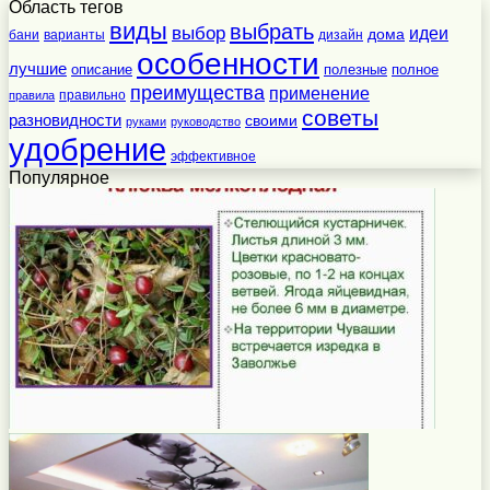
Область тегов
виды
выбрать
выбор
идеи
дома
бани
варианты
дизайн
особенности
лучшие
полезные
полное
описание
преимущества
применение
правильно
правила
советы
разновидности
своими
руками
руководство
удобрение
эффективное
Популярное