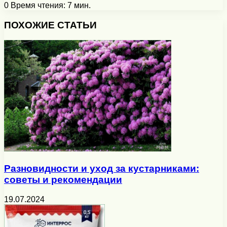
0
Время чтения: 7 мин.
Facebook
X
Pinterest
Вконтакте
Одноклассники
Messenger
Messenger
WhatsApp
Telegram
Viber
Печатать
ПОХОЖИЕ СТАТЬИ
Разновидности и уход за кустарниками:
советы и рекомендации
19.07.2024