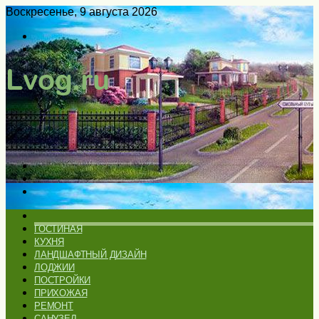
Воскресенье, 9 августа 2026
Войти
Switch
skin
Меню
Искать
Switch
skin
ГЛАВНАЯ
ГОСТИНАЯ
КУХНЯ
ЛАНДШАФТНЫЙ ДИЗАЙН
ЛОДЖИИ
ПОСТРОЙКИ
ПРИХОЖАЯ
РЕМОНТ
САНУЗЕЛ