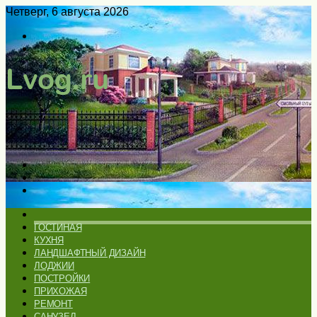
Четверг, 6 августа 2026
Войти
Switch
skin
Меню
Искать
Switch
skin
ГЛАВНАЯ
ГОСТИНАЯ
КУХНЯ
ЛАНДШАФТНЫЙ ДИЗАЙН
ЛОДЖИИ
ПОСТРОЙКИ
ПРИХОЖАЯ
РЕМОНТ
САНУЗЕЛ