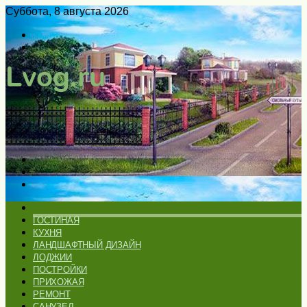
Суббота, 8 августа 2026
Войти
Switch
skin
Меню
Искать
Switch
skin
ГЛАВНАЯ
ГОСТИНАЯ
КУХНЯ
ЛАНДШАФТНЫЙ ДИЗАЙН
ЛОДЖИИ
ПОСТРОЙКИ
ПРИХОЖАЯ
РЕМОНТ
САНУЗЕЛ