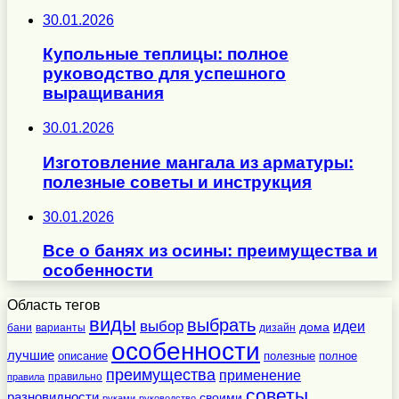
30.01.2026
Купольные теплицы: полное
руководство для успешного
выращивания
30.01.2026
Изготовление мангала из арматуры:
полезные советы и инструкция
30.01.2026
Все о банях из осины: преимущества и
особенности
Область тегов
виды
выбрать
выбор
идеи
дома
бани
варианты
дизайн
особенности
лучшие
полезные
полное
описание
преимущества
применение
правильно
правила
советы
разновидности
своими
руками
руководство