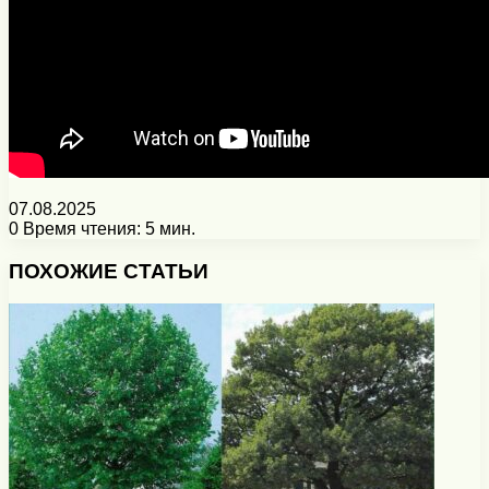
07.08.2025
0
Время чтения: 5 мин.
Facebook
X
Pinterest
Вконтакте
Одноклассники
Messenger
Messenger
WhatsApp
Telegram
Viber
Печатать
ПОХОЖИЕ СТАТЬИ