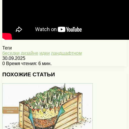
Теги
беседки
дизайне
идеи
ландшафтном
30.09.2025
0
Время чтения: 6 мин.
Facebook
X
Pinterest
Вконтакте
Одноклассники
Messenger
Messenger
WhatsApp
Telegram
Viber
Печатать
ПОХОЖИЕ СТАТЬИ