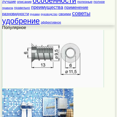
особенности
лучшие
полезные
полное
описание
преимущества
применение
правильно
правила
советы
разновидности
своими
руками
руководство
удобрение
эффективное
Популярное