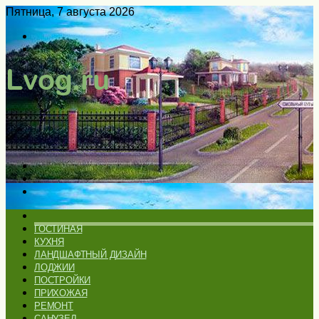
Пятница, 7 августа 2026
Войти
Switch
skin
Меню
Искать
Switch
skin
ГЛАВНАЯ
ГОСТИНАЯ
КУХНЯ
ЛАНДШАФТНЫЙ ДИЗАЙН
ЛОДЖИИ
ПОСТРОЙКИ
ПРИХОЖАЯ
РЕМОНТ
САНУЗЕЛ