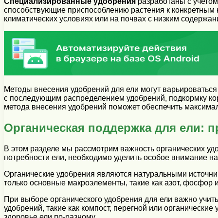
Специализированные удобрения
разработаны с учетом
способствующие приспособлению растения к конкретным 
климатических условиях или на почвах с низким содержа
Методы внесения удобрений для ели могут варьироваться 
с последующим распределением удобрений, подкормку ко
метода внесения удобрений поможет обеспечить максима
Органическая поддержка для ели: 
В этом разделе мы рассмотрим важность органических уд
потребности ели, необходимо уделить особое внимание 
Органические удобрения являются натуральными источник
только основные макроэлементы, такие как азот, фосфор и
При выборе органического удобрения для ели важно учит
удобрений, такие как компост, перегной или органические
здоровье ели по-разному.