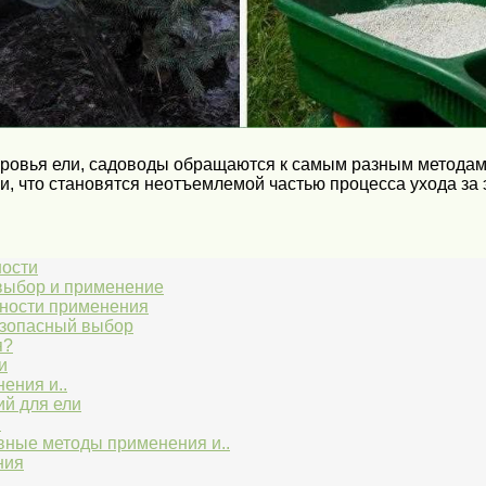
оровья ели, садоводы обращаются к самым разным методам
, что становятся неотъемлемой частью процесса ухода за
ности
 выбор и применение
нности применения
езопасный выбор
я?
и
ения и..
й для ели
и
вные методы применения и..
ния