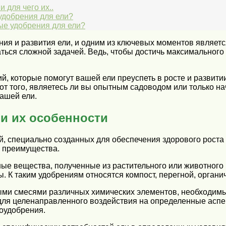
 для чего их..
удобрения для ели?
ые удобрения для ели?
ия и развития ели, и одним из ключевых моментов являетс
ься сложной задачей. Ведь, чтобы достичь максимального 
 которые помогут вашей ели преуспеть в росте и развитии.
т того, являетесь ли вы опытным садоводом или только нач
вашей ели.
и их особенности
, специально созданных для обеспечения здорового роста 
и преимущества.
ые вещества, полученные из растительного или животного
 К таким удобрениям относятся компост, перегной, органи
ми смесями различных химических элементов, необходимых
для целенаправленного воздействия на определенные аспе
оудобрения.