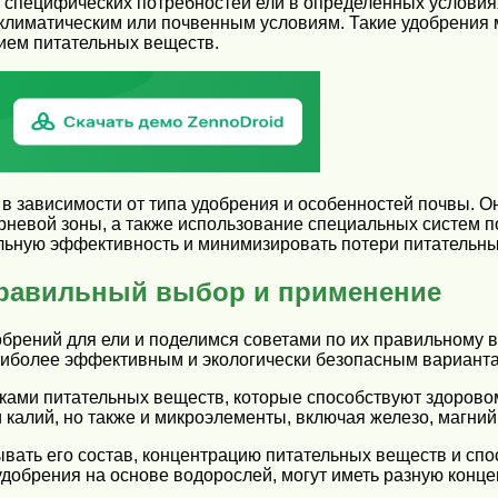
 специфических потребностей ели в определенных условия
климатическим или почвенным условиям. Такие удобрения 
нием питательных веществ.
в зависимости от типа удобрения и особенностей почвы. О
рневой зоны, а также использование специальных систем 
льную эффективность и минимизировать потери питательны
правильный выбор и применение
обрений для ели и поделимся советами по их правильному
наиболее эффективным и экологически безопасным вариант
ами питательных веществ, которые способствуют здоровом
 калий, но также и микроэлементы, включая железо, магний 
ывать его состав, концентрацию питательных веществ и сп
 удобрения на основе водорослей, могут иметь разную конц