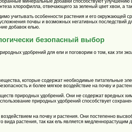
бранные минеральные добавки способствуют улучшению цв
теза хлорофилла, отвечающего за зеленый цвет хвои, а та
имо учитывать особенности растения и его окружающей ср
усложнения почвы и возможных негативных последствий для
ние добавок елью.
логически безопасный выбор
иродных удобрений для ели и поговорим о том, как эти эк
ещества, которые содержат необходимые питательные эле
езопасность и более мягкое воздействие на почву и растен
ществ природных удобрений. Они не содержат вредных хими
 использование природных удобрений способствует сохран
 воздействием на почву и растения. Они постепенно высв
го вида растения, так как ель является медленнорастущим