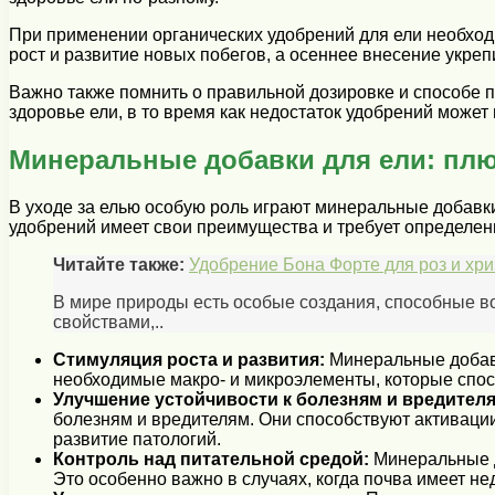
При применении органических удобрений для ели необход
рост и развитие новых побегов, а осеннее внесение укреп
Важно также помнить о правильной дозировке и способе п
здоровье ели, в то время как недостаток удобрений может
Минеральные добавки для ели: пл
В уходе за елью особую роль играют минеральные добавки
удобрений имеет свои преимущества и требует определен
Читайте также:
Удобрение Бона Форте для роз и хр
В мире природы есть особые создания, способные 
свойствами,..
Стимуляция роста и развития:
Минеральные добавк
необходимые макро- и микроэлементы, которые спос
Улучшение устойчивости к болезням и вредител
болезням и вредителям. Они способствуют активаци
развитие патологий.
Контроль над питательной средой:
Минеральные д
Это особенно важно в случаях, когда почва имеет не