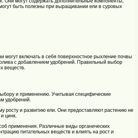
х. Они могут содержать дополнительные компоненты,
могут быть полезны при выращивании ели в суровых
ни могут включать в себя поверхностное рыхление почвы
полива с добавлением удобрений. Правильный выбор
х веществ.
 выбору и применению. Учитывая специфические
ам удобрений.
у росту и развитию ели. Они предоставляют растению не
и цинк.
особ применения. Различные виды органических
ентрацию питательных веществ и влиять на рост и