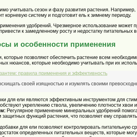
имо учитывать сезон и фазу развития растения. Например
ит корневую систему и подготовит ель к зимнему периоду.
рименения удобрений. Чрезмерное использование может при
 привести к замедленному росту и недостатку питательных 
юсы и особенности применения
, которые позволяют обеспечить растение всем необходимы
ных нюансов, которые необходимо учитывать при их испол
изантем: правила применения и эффективность
восхищать своей изящностью и изумлять своими превосход
и для ели являются эффективным инструментом для стиму
обствуют укреплению ствола, увеличению плотности хвои 
ям:
Регулярное применение минеральных удобрений помогает
и защитных функций растения, что позволяет ему справлят
обавки для ели позволяют контролировать питательную ср
достаток определенных питательных веществ, которые могут