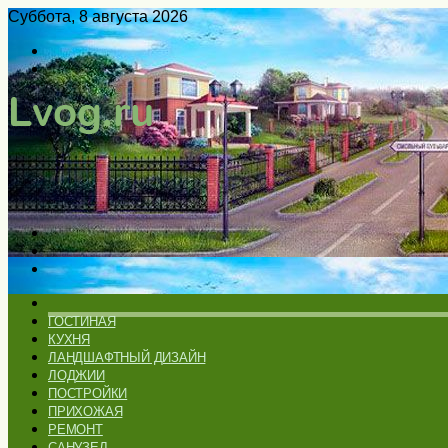
Суббота, 8 августа 2026
Войти
Switch
skin
Меню
Искать
Switch
skin
ГЛАВНАЯ
ГОСТИНАЯ
КУХНЯ
ЛАНДШАФТНЫЙ ДИЗАЙН
ЛОДЖИИ
ПОСТРОЙКИ
ПРИХОЖАЯ
РЕМОНТ
САНУЗЕЛ