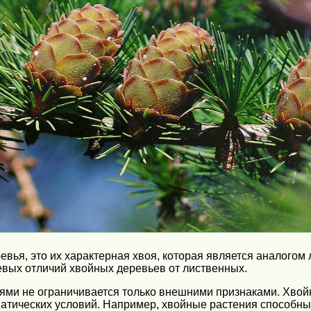
ревья, это их характерная хвоя, которая является аналогом
чевых отличий хвойных деревьев от лиственных.
ями не ограничивается только внешними признаками. Хвой
атических условий. Например, хвойные растения способны 