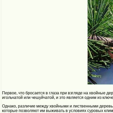
Первое, что бросается в глаза при взгляде на хвойные де
игольчатой или чешуйчатой, и это является одним из клю
Однако, различие между хвойными и лиственными деревь
которые позволяют им выживать в условиях суровых клим