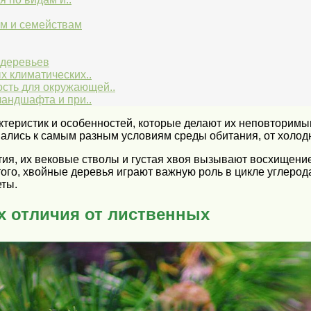
ам и семействам
 деревьев
х климатических..
ость для окружающей..
андшафта и при..
теристик и особенностей, которые делают их неповторим
вались к самым разным условиям среды обитания, от холод
ия, их вековые стволы и густая хвоя вызывают восхищен
ого, хвойные деревья играют важную роль в цикле углерода
ты.
х отличия от лиственных