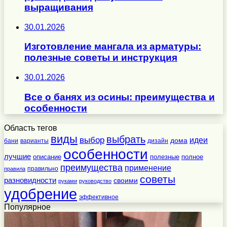
выращивания
30.01.2026
Изготовление мангала из арматуры:
полезные советы и инструкция
30.01.2026
Все о банях из осины: преимущества и
особенности
Область тегов
виды
выбрать
выбор
идеи
дома
бани
варианты
дизайн
особенности
лучшие
полезные
полное
описание
преимущества
применение
правильно
правила
советы
разновидности
своими
руками
руководство
удобрение
эффективное
Популярное