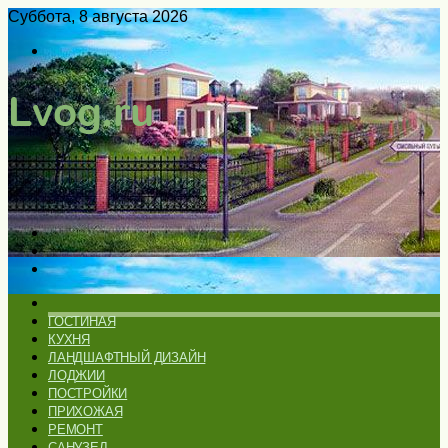
Суббота, 8 августа 2026
Войти
Switch
skin
Меню
Искать
Switch
skin
ГЛАВНАЯ
ГОСТИНАЯ
КУХНЯ
ЛАНДШАФТНЫЙ ДИЗАЙН
ЛОДЖИИ
ПОСТРОЙКИ
ПРИХОЖАЯ
РЕМОНТ
САНУЗЕЛ