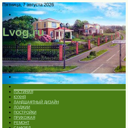
Пятница, 7 августа 2026
Войти
Switch
skin
Меню
Искать
Switch
skin
ГЛАВНАЯ
ГОСТИНАЯ
КУХНЯ
ЛАНДШАФТНЫЙ ДИЗАЙН
ЛОДЖИИ
ПОСТРОЙКИ
ПРИХОЖАЯ
РЕМОНТ
САНУЗЕЛ