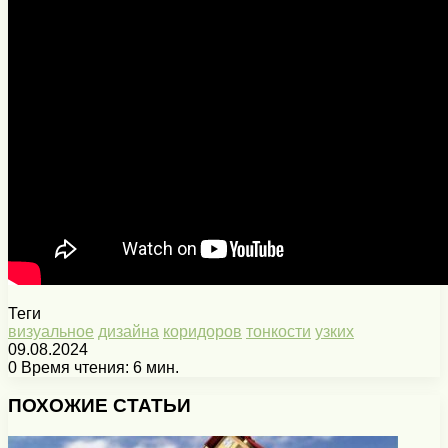
Теги
визуальное
дизайна
коридоров
тонкости
узких
09.08.2024
0
Время чтения: 6 мин.
Facebook
X
Pinterest
Вконтакте
Одноклассники
Messenger
Messenger
WhatsApp
Telegram
Viber
Печатать
ПОХОЖИЕ СТАТЬИ